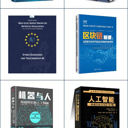
数据保护官（DPO）认
EU GENERAL DATA
证
PROTECTION
REGULATION (GDPR)
DEVOPS业务视角
VeriSM™ Foundation教材
作者：.国际信息科学考试学会
作者：It Governance
(EXIN)
Publishing
区块链精要：全球数字
欧盟人工智能道德指南
化时代的区块链多重博
作者：.
弈
作者：Tiana Laurence