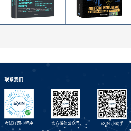
人工智能 一种现代的方
机器与人
法
作者：保罗·多尔蒂；詹姆斯·
作者：Stuart Russell；Peter
威尔逊
Norvig
联系我们
考试样题小程序
官方微信公众号
EXIN 小助手