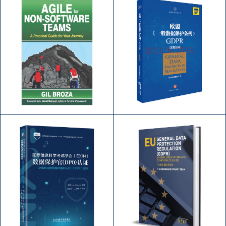
VeriSM 揭秘与应用
SIAM服务集成与管理
作者：克莱尔·阿格特 (Claire
作者：克莱尔.阿格特
Agutter)；译者：高彬；邓
（ClaireAgutter）；译者：
宏；周昕；方华明；高建芳；
CIO思想汇
许安琪
Agile for non-
欧盟《一般数据保护条
software teams
例》GDPR
作者：Gil Broza
作者：.