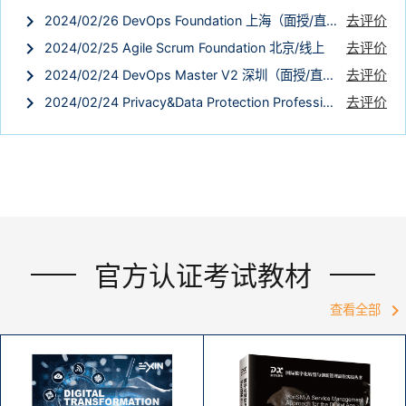
keyboard_arrow_right
去评价
2024/02/26 DevOps Foundation 上海（面授/直播）
keyboard_arrow_right
去评价
2024/02/25 Agile Scrum Foundation 北京/线上
keyboard_arrow_right
去评价
2024/02/24 DevOps Master V2 深圳（面授/直播）
keyboard_arrow_right
去评价
2024/02/24 Privacy&Data Protection Professional 深圳
官方认证考试教材
keyboard_arrow_right
查看全部