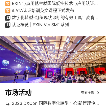
EXIN与点用低空就国际低空技术与应用认证培训达成合作
iLATA认证培训英文课程正式发布
数字化转型-组织现状诊断的有效工具：麦肯锡7-S模型
filter_4
认证概览 | EXIN VeriSM™系列
filter_5
市场活动
keyboard_arrow_right
查看全部
2023 DXCon 国际数字化转型 与创新管理企业峰会 --北京站•8月13日--
subdirectory_arrow_right