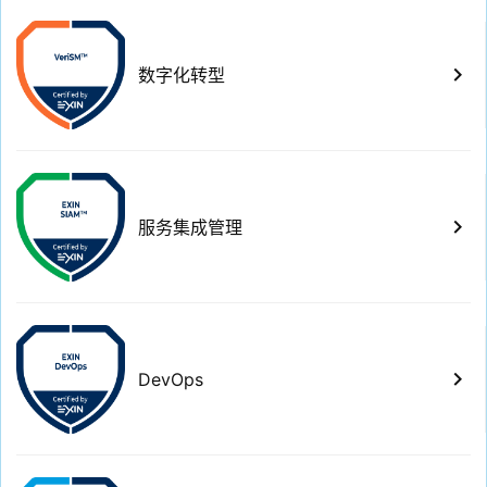
keyboard_arrow_right
数字化转型
keyboard_arrow_right
服务集成管理
keyboard_arrow_right
DevOps